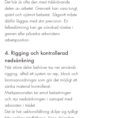
Det här är ofta den mest tidskrävande 
delen av arbetet. Grenverk kan vara tungt, 
spänt och ojämnt belastat. Sågsnitt måste 
därför läggas med stor precision. En 
felbedömning kan ge oönskad rörelse i 
grenen eller påverka arboristens 
arbetsposition.
4. Rigging och kontrollerad 
nedsänkning
När större delar behöver tas ner används 
rigging, alltså ett system av rep, block och 
bromsanordningar som gör det möjligt att 
sänka material kontrollerat. 
Markpersonalen tar emot belastningen 
och styr nedsänkningen i samspel med 
arboristen i trädet.
Det är här sektionsfällning skiljer sig tydligt 
från enklare trädfällning. Varje del måste 