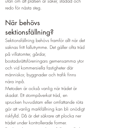
utan om att platsen är säker, städad och 
redo för nästa steg.
När behövs 
sektionsfällning?
Sektionsfällning behövs framför allt när det 
saknas fritt fallutrymme. Det gäller ofta träd 
på villatomter, gårdar, 
bostadsrättsföreningars gemensamma ytor 
och vid kommersiella fastigheter där 
människor, byggnader och trafik finns 
nära inpå.
Metoden är också vanlig när trädet är 
skadat. Ett stormpåverkat träd, en 
sprucken huvudstam eller omfattande röta 
gör att vanlig markfällning kan bli onödigt 
riskfylld. Då är det säkrare att plocka ner 
trädet under kontrollerade former.