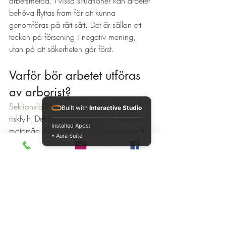
arbetsmetod. I vissa situationer kan arbetet 
behöva flyttas fram för att kunna 
genomföras på rätt sätt. Det är sällan ett 
tecken på försening i negativ mening, 
utan på att säkerheten går först.
Varför bör arbetet utföras 
av arborist?
Sektionsfällning
 är tekniskt krävande och 
Built with
Interactive Studio
riskfyllt. Det räcker inte att kunna hantera 
Installed Apps:
motorsåg. Den som utför arbetet behöver 
• Aura Suite
förstå trädbiologi, belastningar, rigging, 
klätterteknik och hur olika träslag reagerar 
vid kapning. Dessutom krävs rätt utrustning 
och fungerande rutiner mellan den som 
arbetar i trädet och markpersonalen.
För privatpersoner och fastighetsägare 
handlar det i praktiken om riskkontroll. Ett 