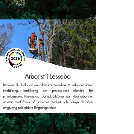
MENY
Arborist i Lessebo
Behöver du hjälp av en arborist i Lessebo? Vi erbjuder säker
trädfällning, beskärning och professionell trädvård för
privatpersoner, företag och bostadsrättsföreningar. Våra arborister
arbetar med fokus på säkerhet, kvalitet och hänsyn till både
omgivning och trädens långsiktiga hälsa.