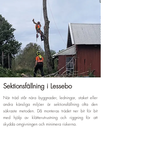
Sektionsfällning i Lessebo
När träd står nära byggnader, ledningar, staket eller
andra känsliga miljöer är sektionsfällning ofta den
säkraste metoden. Då monteras trädet ner bit för bit
med hjälp av klätterutrustning och riggning för att
skydda omgivningen och minimera riskerna.