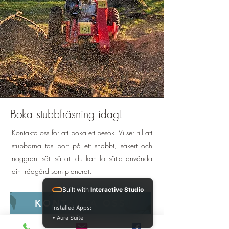
Boka stubbfräsning idag!
Kontakta oss för att boka ett besök. Vi ser till att
stubbarna tas bort på ett snabbt, säkert och
noggrant sätt så att du kan fortsätta använda
din trädgård som planerat.
Built with
Interactive Studio
KONTAKTA OSS
Installed Apps:
• Aura Suite