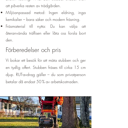
att påverka resten av trädgården.
Miljöanpassad metod: Ingen eldning, inga
kemikalier – bara säker och modern fräsning.
Fräsmaterial till nytta: Du kan välja att
återanvända träflisen eller låta oss forsla bort
den.
Förberedelser och pris
Vi bokar ett besök för att mäta stubben och ger
en tydlig offert. Stubben fräses till cirka 15 cm
djup. RUT-avdrag gäller – du som privatperson
betalar då endast 50 % av arbetskostnaden.