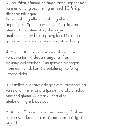
Du bekräftar därmed att ångerrätten upphör när
tjänsten är fullgjord, i enlighet med 10 § 2 p.
distansavtalslagen.
Vid avbokning eller ombokning efter att
ångerfristen löpt ut, oavsett hur lång tid som
återstår till tjänstens start, sker ingen
återbetalning av bokningsavgiften. Detsamma
gäller vid utebliven närvaro på avtalad dag.
4. Ångerrätt: Enligt distansavtalslagen har
konsumenter 14 dagars ångerrätt från
bokningsbekräftelsen. Om tjänsten påbörjats
inom denna tid, kan återbetalning ske för ej
utförda delar.
5. Inställda eller ändrade tjänster: Trädtopparna
kan ställa in eller ändra tjänster vid oförutsedda
omständigheter. Alternativ tjänst eller
återbetalning erbjuds då.
6. Ansvar: Tjänster utförs med omsorg. Problem
eller brister ska anmälas så snart som möjligt för
åtgärd.