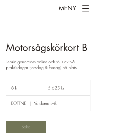
MENY
Motorsågskörkort B
Teorin genomförs online och följs av två
praktikdagar (torsdag & fredag) på plats.
5 625
svenska
6 h
6
5 625 kr
kronor
h
ROTTNE
|
Valdemarsvik
Boka