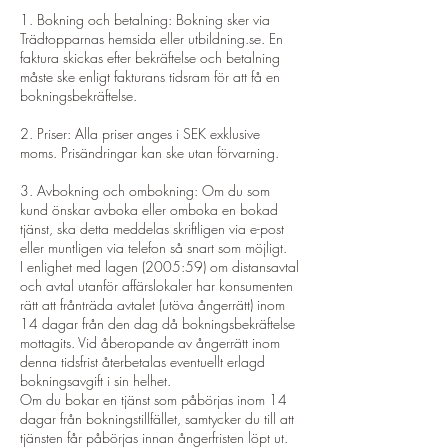
1. Bokning och betalning: Bokning sker via
Trädtopparnas hemsida eller utbildning.se. En
faktura skickas efter bekräftelse och betalning
måste ske enligt fakturans tidsram för att få en
bokningsbekräftelse.
2. Priser: Alla priser anges i SEK exklusive
moms. Prisändringar kan ske utan förvarning.
3. Avbokning och ombokning: Om du som
kund önskar avboka eller omboka en bokad
tjänst, ska detta meddelas skriftligen via e-post
eller muntligen via telefon så snart som möjligt.
I enlighet med lagen (2005:59) om distansavtal
och avtal utanför affärslokaler har konsumenten
rätt att frånträda avtalet (utöva ångerrätt) inom
14 dagar från den dag då bokningsbekräftelse
mottagits. Vid åberopande av ångerrätt inom
denna tidsfrist återbetalas eventuellt erlagd
bokningsavgift i sin helhet.
Om du bokar en tjänst som påbörjas inom 14
dagar från bokningstillfället, samtycker du till att
tjänsten får påbörjas innan ångerfristen löpt ut.