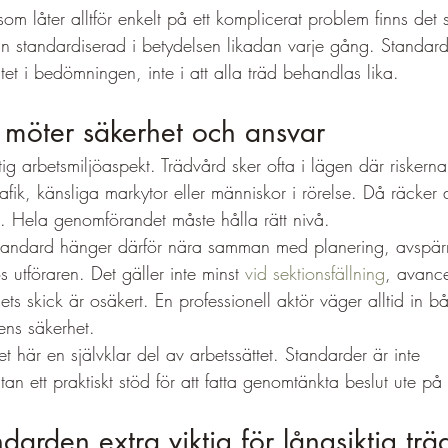
som låter alltför enkelt på ett komplicerat problem finns det 
an standardiserad i betydelsen likadan varje gång. Standard
itet i bedömningen, inte i att alla träd behandlas lika.
 möter säkerhet och ansvar
tig arbetsmiljöaspekt. Trädvård sker ofta i lägen där riskern
afik, känsliga markytor eller människor i rörelse. Då räcker 
 ut. Hela genomförandet måste hålla rätt nivå.
standard hänger därför nära samman med planering, avspär
 utföraren. Det gäller inte minst 
vid sektionsfällning
, avanc
ets skick är osäkert. En professionell aktör väger alltid in b
ns säkerhet.
t här en självklar del av arbetssättet. Standarder är inte 
an ett praktiskt stöd för att fatta genomtänkta beslut ute på 
darden extra viktig för långsiktig trä