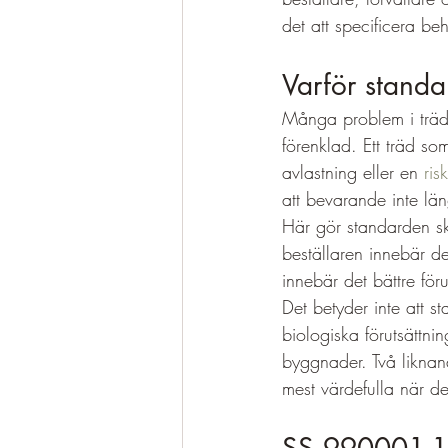
det att specificera be
Varför standa
Många problem i trädvå
förenklad. Ett träd so
avlastning eller en 
ri
att bevarande inte läng
Här gör standarden skil
beställaren innebär det
innebär det bättre föru
Det betyder inte att st
biologiska förutsättn
byggnader. Två liknan
mest värdefulla när d