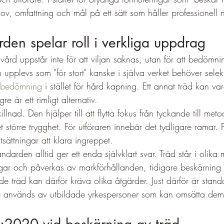
hov, omfattning och mål på ett sätt som håller professionell 
rden spelar roll i verkliga uppdrag
rd uppstår inte för att viljan saknas, utan för att bedömnin
m upplevs som "för stort" kanske i själva verket behöver selek
skbedömning
 i stället för hård kapning. Ett annat träd kan va
re är ett rimligt alternativ.
lnad. Den hjälper till att flytta fokus från tyckande till meto
 större trygghet. För utföraren innebär det tydligare ramar. F
tsättningar att klara ingreppet.
andarden alltid ger ett enda självklart svar. Träd står i olika m
ingar och påverkas av markförhållanden, tidigare beskärnin
de träd kan därför kräva olika åtgärder. Just därför är stan
e används av utbildade yrkespersoner som kan omsätta dem 