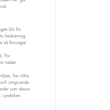
nivå.
gen blir för 
tiv beskärning, 
ra så försvagat 
d. För 
ör trädet 
iljöer, har olika 
g och omgivande 
darder som dessa 
i praktiken.