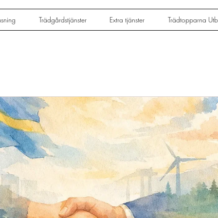
äsning
Trädgårdstjänster
Extra tjänster
Trädtopparna Utbi