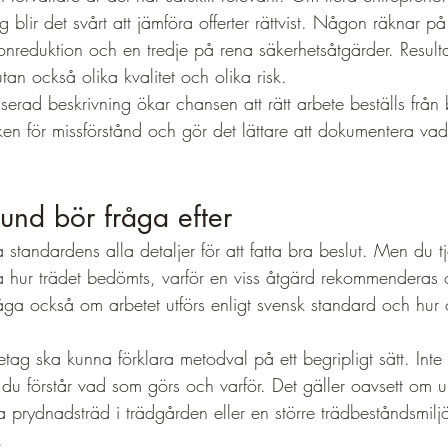
g blir det svårt att jämföra offerter rättvist. Någon räknar på
nreduktion och en tredje på rena säkerhetsåtgärder. Resultate
tan också olika kvalitet och olika risk.
erad beskrivning ökar chansen att rätt arbete beställs från 
sken för missförstånd och gör det lättare att dokumentera vad
und bör fråga efter
standardens alla detaljer för att fatta bra beslut. Men du t
åga hur trädet bedömts, varför en viss åtgärd rekommenderas o
råga också om arbetet utförs enligt svensk standard och hur 
öretag ska kunna förklara metodval på ett begripligt sätt. Int
t du förstår vad som görs och varför. Det gäller oavsett om 
 prydnadsträd i trädgården eller en större trädbeståndsmiljö
.