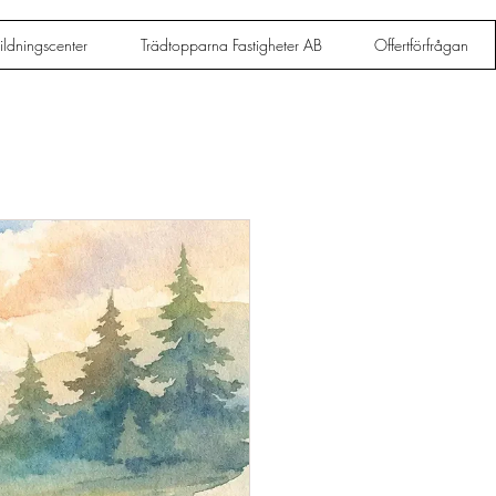
ldningscenter
Trädtopparna Fastigheter AB
Offertförfrågan