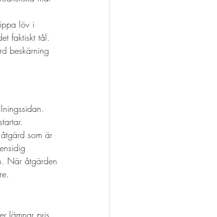
ippa löv i 
t faktiskt tål. 
ård beskärning 
lningssidan. 
tartar.
n åtgärd som är 
ensidig 
n. När åtgärden 
re.
er lämnar pris 