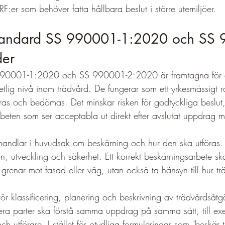
RF:er som behöver fatta hållbara beslut i större utemiljöer.
standard SS 990001-1:2020 och SS 
der
990001-1:2020 och SS 990001-2:2020 är framtagna för a
tlig nivå inom trädvård. De fungerar som ett yrkesmässigt r
ras och bedömas. Det minskar risken för godtyckliga beslut
beten som ser acceptabla ut direkt efter avslutat uppdrag 
dlar i huvudsak om beskärning och hur den ska utföras. 
ion, utveckling och säkerhet. Ett korrekt beskärningsarbete sk
grenar mot fasad eller väg, utan också ta hänsyn till hur tr
klassificering, planering och beskrivning av trädvårdsåtg
 flera parter ska förstå samma uppdrag på samma sätt, till e
och utförare. I stället för otydliga formuleringar som "beskär t