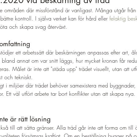
2020 vid beskärning av träd
de områden där missförstånd är vanligast. Många utgår från 
bättre kontroll. I själva verket kan för hård eller 
felaktig bes
 röta och skapa svag återväxt.
t omfattning
jer ett arbetssätt där beskärningen anpassas efter art, åld
r bland annat om var snitt läggs, hur mycket kronan får redu
ras. Målet är inte att "städa upp" trädet visuellt, utan att ut
t och tekniskt.
ktigt i miljöer där trädet behöver samexistera med byggnader
or. Ett väl utfört arbete tar bort konflikter utan att skapa nya.
.
te är rätt lösning
å till att sätta gränser. Alla träd går inte att forma om till 
t kvaliteten försämras kraftigt. Om en beställning bygger på o