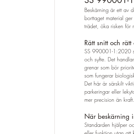
SS 990001-1:
Beskärning är ett av 
borttaget material ger 
trädet, öka risken för
Rätt snitt och rät
SS 990001-1:2020 stöd
och syfte. Det handla
grenar som bör priorite
som fungerar biologisk
Det här är särskilt vi
parkeringar eller lekyt
mer precision än kraft
När beskärning in
Standarden hjälper ocks
eller funktion utan at