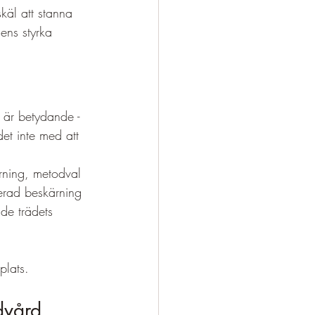
skäl att stanna 
ens styrka 
a är betydande - 
det inte med att 
rning, metodval 
erad beskärning 
åde trädets 
plats.
dvård