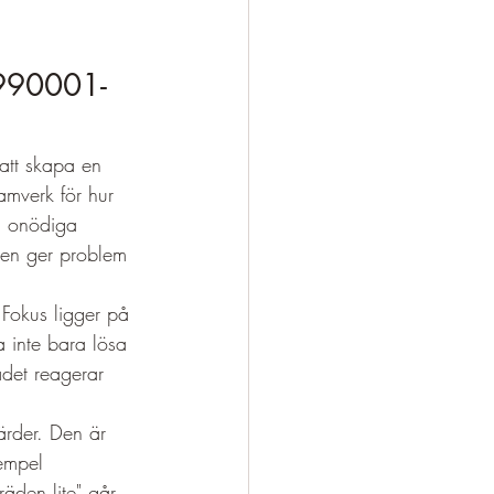
990001-
tt skapa en 
amverk för hur 
, onödiga 
men ger problem 
Fokus ligger på 
a inte bara lösa 
ädet reagerar 
ärder. Den är 
xempel 
räden lite" går 