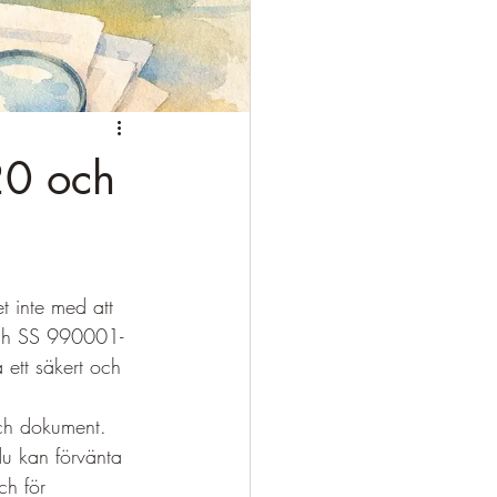
20 och
t inte med att 
och SS 990001-
 ett säkert och 
och dokument. 
du kan förvänta 
ch för 