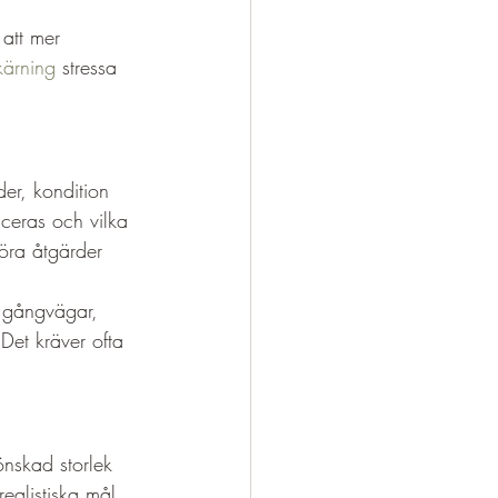
att mer 
kärning
 stressa 
er, kondition 
ceras och vilka 
föra åtgärder 
, gångvägar, 
 Det kräver ofta 
önskad storlek 
realistiska mål 