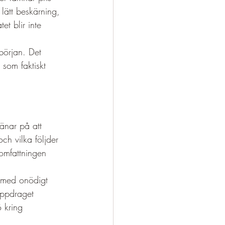
 lätt beskärning, 
t blir inte 
början. Det 
 som faktiskt 
jänar på att 
ch vilka följder 
omfattningen 
e med onödigt 
uppdraget 
 kring 