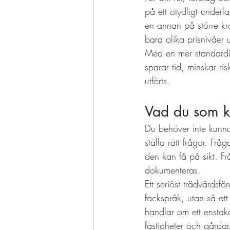
på ett otydligt underla
en annan på större kro
bara olika prisnivåer u
Med en mer standardis
sparar tid, minskar ri
utförts.
Vad du som k
Du behöver inte kunna 
ställa rätt frågor. Fr
den kan få på sikt. F
dokumenteras.
Ett seriöst trädvårdsf
fackspråk, utan så at
handlar om ett enstaka
fastigheter och gårdar