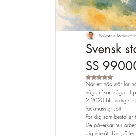
Salvatore Malmströ
Svensk s
SS 9900
Betygsatt till NaN av 
När ett träd står för 
någon "kan såga". I 
2:2020 blir viktig - 
fackmässigt sätt.
För dig som beställer
De påverkar hur arbet
dig efteråt. Det gäller