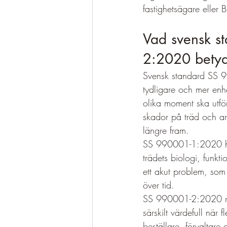
fastighetsägare eller B
Vad svensk 
2:2020 bety
Svensk standard SS 
tydligare och mer enhe
olika moment ska utfö
skador på träd och ar
längre fram.
SS 990001-1:2020 han
trädets biologi, funkt
ett akut problem, som 
över tid.
SS 990001-2:2020 rör 
särskilt värdefull när
beställare, förvaltare 