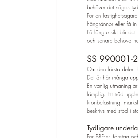
behöver det sägas tydl
För en fastighetsägare
hängrännor eller få in
På längre sikt blir det
och senare behöva han
SS 990001-2:
Om den första delen h
Det är här många uppdr
En vanlig utmaning är 
lämplig. Ett träd upp
kronbelastning, mark
beskrivs med stöd i s
Tydligare underl
För BRF:er, företag oc