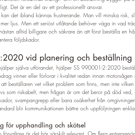
igt. Det är en del av ett professionellt ansvar.
 kan det ibland kännas frustrerande. Man vill minska risk, sl
 mer ljus. Men ett seriöst utlåtande behöver väga in vad träde
 nästan alltid billigare och säkrare än att först beställa en h
tera följdskador.
2020 vid planering och beställning
jälper själva utförandet, hjälper SS 990001-2:2020 bestäl
ag vinner eller förlorar i kvalitet redan innan motorsågen s
att beställaren vet vilket problem som finns, men inte vilke
levs som riskabelt, men frågan är om det beror på död ved, 
skador, svampangrepp eller bara osäkerhet från omgivninge
tandard blir kommunikationen bättre och uppföljningen enkla
ag för upphandling och skötsel
h förvaltare är det här särskilt relevant. Om flera entreprenör