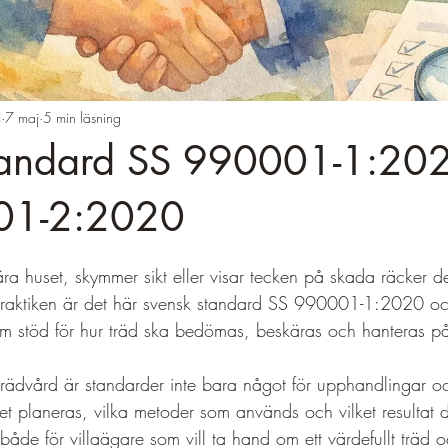
m
7 maj
5 min läsning
tandard SS 990001-1:20
01-2:2020
5 stjärnor.
nära huset, skymmer sikt eller visar tecken på skada räcker de
praktiken är det här svensk standard SS 990001-1:2020 
som stöd för hur träd ska bedömas, beskäras och hanteras på
 trädvård är standarder inte bara något för upphandlingar 
et planeras, vilka metoder som används och vilket resultat 
 både för villaägare som vill ta hand om ett värdefullt träd o