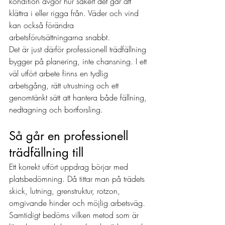
kondition avgör hur säkert det går att 
klättra i eller rigga från. Väder och vind 
kan också förändra 
arbetsförutsättningarna snabbt.
Det är just därför professionell trädfällning 
bygger på planering, inte chansning. I ett 
väl utfört arbete finns en tydlig 
arbetsgång, rätt utrustning och ett 
genomtänkt sätt att hantera både fällning, 
nedtagning och bortforsling.
Så går en professionell 
trädfällning till
Ett korrekt utfört uppdrag börjar med 
platsbedömning. Då tittar man på trädets 
skick, lutning, grenstruktur, rotzon, 
omgivande hinder och möjlig arbetsväg. 
Samtidigt bedöms vilken metod som är 