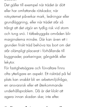
Det gäller till exempel när trädet är dött 
eller har omfattande rötskador, när 
rotsystemet påverkar mark, ledningar eller 
grundläggning, eller när trädet står så 
trångt att det utgör en tydlig risk vid storm 
och tung snö. I tätbebyggda områden blir 
marginalerna mindre. Där kan även ett i 
grunden friskt träd behöva tas bort om det 
står olämpligt placerat i förhållande till 
byggnader, parkeringar, gångstråk eller 
lekytor.
För fastighetsägare och förvaltare finns 
ofta ytterligare en aspekt. 
Ett riskträd
 på fel 
plats kan snabbt bli en arbetsmiljöfråga, 
en ansvarsrisk eller ett återkommande 
underhållsproblem. Då är det klokt att 
agera innan skadan sker, inte efter.