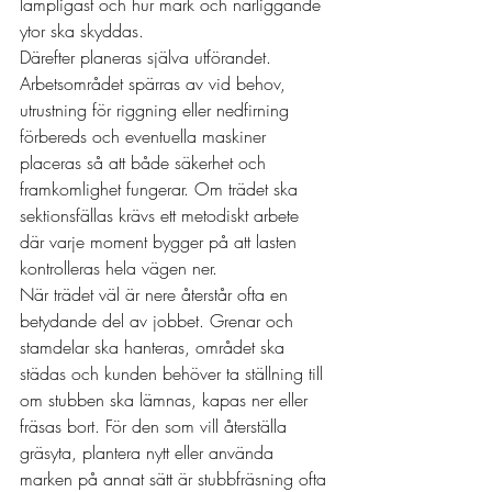
lämpligast och hur mark och närliggande 
ytor ska skyddas.
Därefter planeras själva utförandet. 
Arbetsområdet spärras av vid behov, 
utrustning för riggning eller nedfirning 
förbereds och eventuella maskiner 
placeras så att både säkerhet och 
framkomlighet fungerar. Om trädet ska 
sektionsfällas krävs ett metodiskt arbete 
där varje moment bygger på att lasten 
kontrolleras hela vägen ner.
När trädet väl är nere återstår ofta en 
betydande del
 av jobbet. Grenar och 
stamdelar ska hanteras, området ska 
städas och kunden behöver ta ställning till 
om stubben ska lämnas, kapas ner eller 
fräsas bort. För den som vill återställa 
gräsyta, plantera nytt eller använda 
marken på annat sätt är 
stubbfräsning
 ofta 