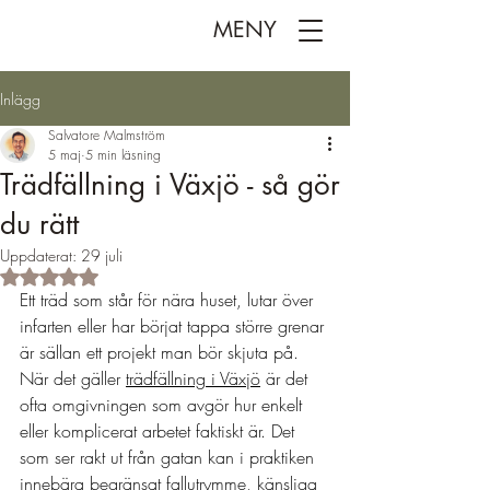
MENY
Inlägg
Salvatore Malmström
5 maj
5 min läsning
Trädfällning i Växjö - så gör
du rätt
Uppdaterat:
29 juli
Betygsatt till NaN av 5 stjärnor.
Ett träd som står för nära huset, lutar över 
infarten eller har börjat tappa större grenar 
är sällan ett projekt man bör skjuta på. 
När det gäller 
trädfällning i Växjö
 är det 
ofta omgivningen som avgör hur enkelt 
eller komplicerat arbetet faktiskt är. Det 
som ser rakt ut från gatan kan i praktiken 
innebära begränsat fallutrymme, känsliga 