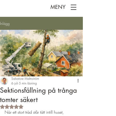
MENY
Inlägg
Salvatore Malmström
6 juli
5 min läsning
Sektionsfällning på trånga
tomter säkert
Betygsatt till NaN av 5 stjärnor.
När ett stort träd står tätt intill huset, 