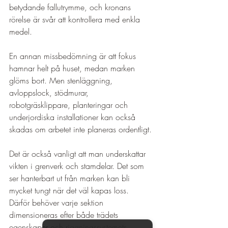
betydande fallutrymme, och kronans 
rörelse är svår att kontrollera med enkla 
medel.
En annan missbedömning är att fokus 
hamnar helt på huset, medan marken 
glöms bort. Men stenläggning, 
avloppslock, stödmurar, 
robotgräsklippare, planteringar och 
underjordiska installationer kan också 
skadas om arbetet inte planeras ordentligt.
Det är också vanligt att man underskattar 
vikten i grenverk och stamdelar. Det som 
ser hanterbart ut från marken kan bli 
mycket tungt när det väl kapas loss. 
Därför behöver varje sektion 
dimensioneras efter både trädets 
egenskaper och riggningssystemets 