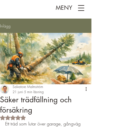
MENY
Inlägg
Salvatore Malmström
21 juni
5 min läsning
Säker trädfällning och
försäkring
Betygsatt till NaN av 5 stjärnor.
Ett träd som lutar över garage, gångväg 