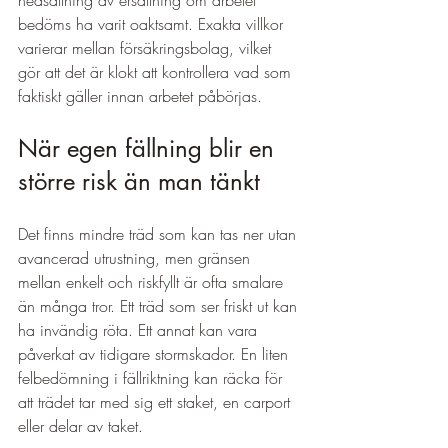
nedsättning av ersättning om arbetet 
bedöms ha varit oaktsamt. Exakta villkor 
varierar mellan försäkringsbolag, vilket 
gör att det är klokt att kontrollera vad som 
faktiskt gäller innan arbetet påbörjas.
När egen fällning blir en 
större risk än man tänkt
Det finns mindre träd som kan tas ner utan 
avancerad utrustning, men gränsen 
mellan enkelt och riskfyllt är ofta smalare 
än många tror. Ett träd som ser friskt ut kan 
ha invändig röta. Ett annat kan vara 
påverkat av tidigare stormskador. En liten 
felbedömning i fällriktning kan räcka för 
att trädet tar med sig ett staket, en carport 
eller delar av taket.