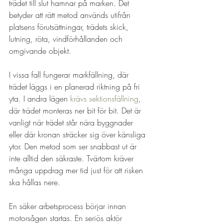
trädet till slut hamnar på marken. Det 
betyder att rätt metod används utifrån 
platsens förutsättningar, trädets skick, 
lutning, röta, vindförhållanden och 
omgivande objekt.
I vissa fall fungerar markfällning, där 
trädet läggs i en planerad riktning på fri 
yta. I andra lägen 
krävs sektionsfällning
, 
där trädet monteras ner bit för bit. Det är 
vanligt när trädet står nära byggnader 
eller där kronan sträcker sig över känsliga 
ytor. Den metod som ser snabbast ut är 
inte alltid den säkraste. Tvärtom kräver 
många uppdrag mer tid just för att risken 
ska hållas nere.
En säker arbetsprocess börjar innan 
motorsågen startas. En seriös aktör 