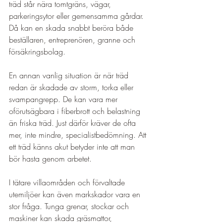
träd står nära tomtgräns, vägar, 
parkeringsytor eller gemensamma gårdar. 
Då kan en skada snabbt beröra både 
beställaren, entreprenören, granne och 
försäkringsbolag.
En annan vanlig situation är när träd 
redan är skadade av storm, torka eller 
svampangrepp. De kan vara mer 
oförutsägbara i fiberbrott och belastning 
än friska träd. Just därför kräver de ofta 
mer, inte mindre, specialistbedömning. Att 
ett träd känns akut betyder inte att man 
bör hasta genom arbetet.
I tätare villaområden och förvaltade 
utemiljöer kan även markskador vara en 
stor fråga. Tunga grenar, stockar och 
maskiner kan skada gräsmattor, 