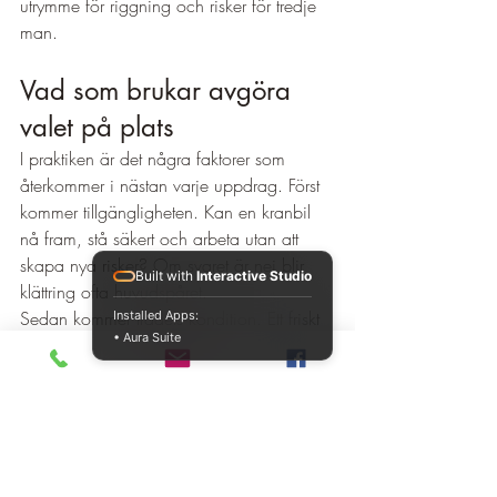
utrymme för riggning och risker för tredje 
man.
Vad som brukar avgöra 
valet på plats
I praktiken är det några faktorer som 
återkommer i nästan varje uppdrag. Först 
kommer tillgängligheten. Kan en kranbil 
nå fram, stå säkert och arbeta utan att 
skapa nya risker? Om svaret är nej blir 
Built with
Interactive Studio
klättring ofta huvudspåret.
Sedan kommer trädets kondition. Ett friskt 
Installed Apps:
• Aura Suite
träd kan vara lämpligt att klättra i, medan 
ett 
skadat eller dött träd
 kan kräva extern 
lyftkapacitet eller annan särskild metod. 
Här räcker det inte att trädet "ser okej ut" 
från marken. En fackmässig bedömning 
behövs.