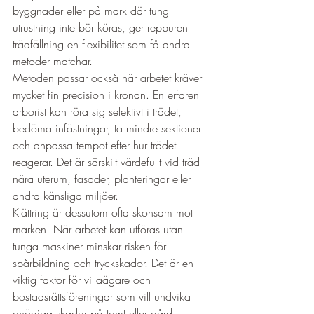
byggnader eller på mark där tung 
utrustning inte bör köras, ger repburen 
trädfällning en flexibilitet som få andra 
metoder matchar.
Metoden passar också när arbetet kräver 
mycket fin precision i kronan. En erfaren 
arborist kan röra sig selektivt i trädet, 
bedöma infästningar, ta mindre sektioner 
och anpassa tempot efter hur trädet 
reagerar. Det är särskilt värdefullt vid träd 
nära uterum, fasader, planteringar eller 
andra känsliga miljöer.
Klättring är dessutom ofta skonsam mot 
marken. När arbetet kan utföras utan 
tunga maskiner minskar risken för 
spårbildning och tryckskador. Det är en 
viktig faktor för villaägare och 
bostadsrättsföreningar som vill undvika 
onödiga skador på tomt eller gård.