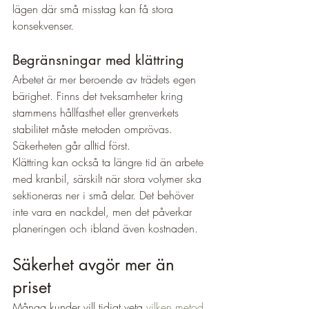
lägen där små misstag kan få stora 
konsekvenser.
Begränsningar med klättring
Arbetet är mer beroende av trädets egen 
bärighet. Finns det tveksamheter kring 
stammens hållfasthet eller grenverkets 
stabilitet måste metoden omprövas. 
Säkerheten går alltid först.
Klättring kan också ta längre tid än arbete 
med kranbil, särskilt när stora volymer ska 
sektioneras ner i små delar. Det behöver 
inte vara en nackdel, men det påverkar 
planeringen och ibland även kostnaden.
Säkerhet avgör mer än 
priset
Många kunder vill tidigt veta 
vilken metod 