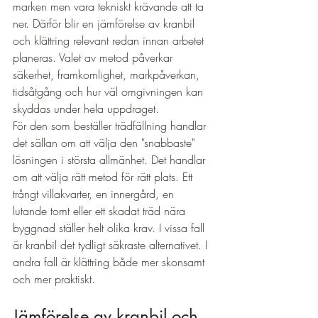
marken men vara tekniskt krävande att ta 
ner. Därför blir en jämförelse av kranbil 
och klättring relevant redan innan arbetet 
planeras. Valet av metod påverkar 
säkerhet, framkomlighet, markpåverkan, 
tidsåtgång och hur väl omgivningen kan 
skyddas under hela uppdraget.
För den som beställer trädfällning handlar 
det sällan om att välja den "snabbaste" 
lösningen i största allmänhet. Det handlar 
om att välja rätt metod för rätt plats. Ett 
trångt villakvarter, en innergård, en 
lutande tomt eller ett skadat träd nära 
byggnad ställer helt olika krav. I vissa fall 
är kranbil det tydligt säkraste alternativet. I 
andra fall är klättring både mer skonsamt 
och mer praktiskt.
Jämförelse av kranbil och 