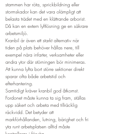
stammen har röta, sprickbildning eller 
stormskador kan det vara olämpligt att 
belasta trädet med en klättrande arborist. 
Då kan en extern lyftlösning ge en säkrare 
arbetsmiljö.
Kranbil är även ett starkt alternativ när 
tiden på plats behöver hållas nere, till 
exempel nära infarter, verksamheter eller 
andra ytor där störningen bör minimeras. 
Att kunna lyfta bort större sektioner direkt 
sparar ofta både arbetstid och 
efterhantering.
Samtidigt kräver kranbil god åtkomst. 
Fordonet måste kunna ta sig fram, ställas 
upp säkert och arbeta med tillräcklig 
räckvidd. Det betyder att 
markförhållanden, lutning, bärighet och fri 
yta runt arbetsplatsen alltid måste 
kontrolleras i förväg.