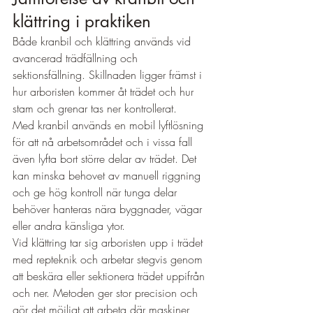
klättring i praktiken
Både kranbil och klättring används vid 
avancerad trädfällning och 
sektionsfällning. Skillnaden ligger främst i 
hur arboristen kommer åt trädet och hur 
stam och grenar tas ner kontrollerat.
Med kranbil används en mobil lyftlösning 
för att nå arbetsområdet och i vissa fall 
även lyfta bort större delar av trädet. Det 
kan minska behovet av manuell riggning 
och ge hög kontroll när tunga delar 
behöver hanteras nära byggnader, vägar 
eller andra känsliga ytor.
Vid klättring tar sig arboristen upp i trädet 
med repteknik och arbetar stegvis genom 
att beskära eller sektionera trädet uppifrån 
och ner. Metoden ger stor precision och 
gör det möjligt att arbeta där maskiner 