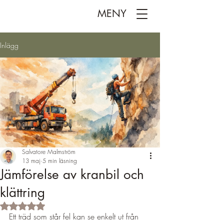
MENY
Inlägg
Salvatore Malmström
13 maj
5 min läsning
Jämförelse av kranbil och
klättring
Betygsatt till NaN av 5 stjärnor.
Ett träd som står fel kan se enkelt ut från 