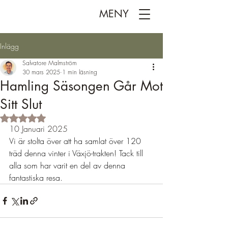
MENY
Inlägg
Salvatore Malmström
30 mars 2025
1 min läsning
Hamling Säsongen Går Mot
Sitt Slut
Betygsatt till NaN av 5 stjärnor.
10 Januari 2025
Vi är stolta över att ha samlat över 120 
träd denna vinter i Växjö-trakten! Tack till 
alla som har varit en del av denna 
fantastiska resa.