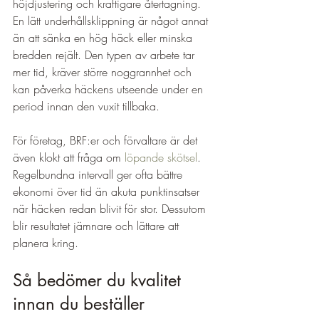
höjdjustering och kraftigare återtagning. 
En lätt underhållsklippning är något annat 
än att sänka en hög häck eller minska 
bredden rejält. Den typen av arbete tar 
mer tid, kräver större noggrannhet och 
kan påverka häckens utseende under en 
period innan den vuxit tillbaka.
För företag, BRF:er och förvaltare är det 
även klokt att fråga om 
löpande skötsel
. 
Regelbundna intervall ger ofta bättre 
ekonomi över tid än akuta punktinsatser 
när häcken redan blivit för stor. Dessutom 
blir resultatet jämnare och lättare att 
planera kring.
Så bedömer du kvalitet 
innan du beställer