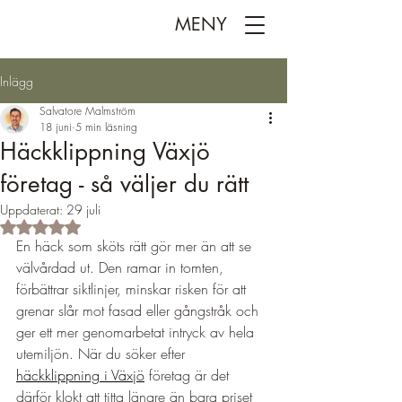
MENY
Inlägg
Salvatore Malmström
18 juni
5 min läsning
Häckklippning Växjö
företag - så väljer du rätt
Uppdaterat:
29 juli
Betygsatt till NaN av 5 stjärnor.
En häck som sköts rätt gör mer än att se 
välvårdad ut. Den ramar in tomten, 
förbättrar siktlinjer, minskar risken för att 
grenar slår mot fasad eller gångstråk och 
ger ett mer genomarbetat intryck av hela 
utemiljön. När du söker efter 
häckklippning i Växjö
 företag är det 
därför klokt att titta längre än bara priset 