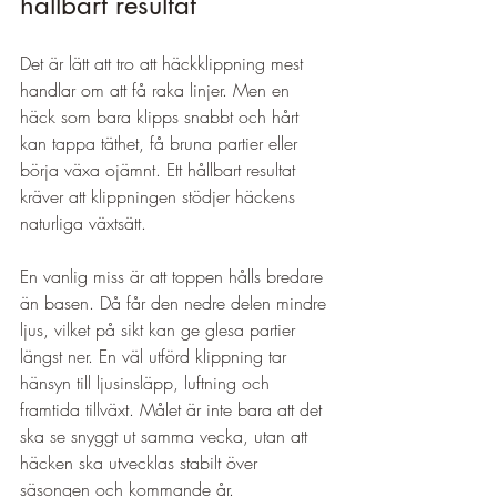
hållbart resultat
Det är lätt att tro att häckklippning mest 
handlar om att få raka linjer. Men en 
häck som bara klipps snabbt och hårt 
kan tappa täthet, få bruna partier eller 
börja växa ojämnt. Ett hållbart resultat 
kräver att klippningen stödjer häckens 
naturliga växtsätt.
En vanlig miss är att toppen hålls bredare 
än basen. Då får den nedre delen mindre 
ljus, vilket på sikt kan ge glesa partier 
längst ner. En väl utförd klippning tar 
hänsyn till ljusinsläpp, luftning och 
framtida tillväxt. Målet är inte bara att det 
ska se snyggt ut samma vecka, utan att 
häcken ska utvecklas stabilt över 
säsongen och kommande år.