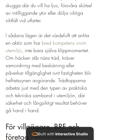
skugga där du vill ha ljus, försvåra skötsel 
av intilliggande ytor eller dölja viktiga 
siktfält vid utfarter.
I sådana lägen är det värdefullt att anlita 
en aktör som har 
bred kompetens inom 
utemiljö
, inte bara själva klippmomentet. 
Om häcken står nära träd, kräver 
samordning med beskärning eller 
påverkar tillgänglighet runt fastigheten blir 
helhetssynen avgörande. Trädtopparna 
arbetar just med den typen av praktiska 
och tekniska samband i utemiljön, där 
säkerhet och långsiktigt resultat behöver 
gå hand i hand.
För villaägare, BRF och 
Built with
Interactive Studio
företag - olika behov, 