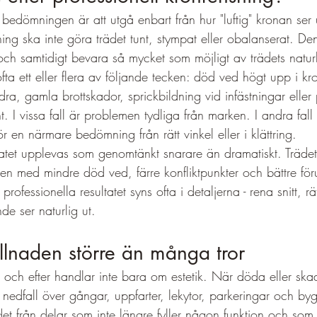
edömningen är att utgå enbart från hur "luftig" kronan ser u
ning ska inte göra trädet tunt, stympat eller obalanserat. D
ur och samtidigt bevara så mycket som möjligt av trädets natur
fta ett eller flera av följande tecken: död ved högt upp i kr
a, gamla brottskador, sprickbildning vid infästningar eller 
. I vissa fall är problemen tydliga från marken. I andra fal
ör en närmare bedömning från rätt vinkel eller i klättring.
ltatet upplevas som genomtänkt snarare än dramatiskt. Träde
men med mindre död ved, färre konfliktpunkter och bättre föru
 professionella resultatet syns ofta i detaljerna - rena snitt, r
de ser naturlig ut.
killnaden större än många tror
e och efter handlar inte bara om estetik. När döda eller ska
r nedfall över gångar, uppfarter, lekytor, parkeringar och by
det från delar som inte längre fyller någon funktion och som i