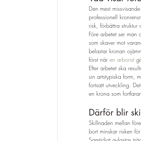
Den mest missvisande b
professionell kronrens
risk, förbättra strukt
Före arbetet ser man o
som skaver mot varandr
belastar kronan ojämnt
först när 
en arborist
 g
Efter arbetet ska resu
sin artstypiska form, 
fortsatt utveckling. Det
en krona som fortfaran
Därför blir s
Skillnaden mellan för
bort minskar risken fö
Samtidigt avlastas trä