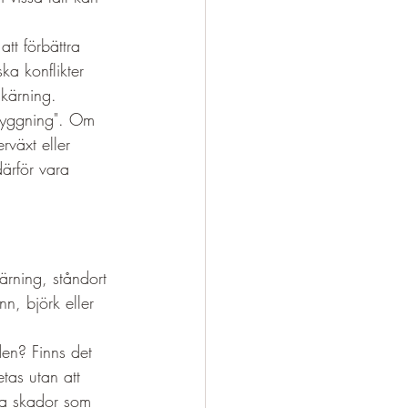
att förbättra 
ka konflikter 
skärning.
nyggning". Om 
rväxt eller 
därför vara 
kärning, ståndort 
n, björk eller 
den? Finns det 
tas utan att 
la skador som 