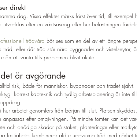
ser direkt
 samma dag. Vissa effekter märks först över tid, till exempel 
nan utvecklas efter en växtsäsong eller hur belastningen förde
rofessionell trädvård
 bör ses som en del av ett längre perspek
 träd, eller där träd står nära byggnader och vistelseytor,
 än att vänta tills problemen blivit akuta.
ndet är avgörande
alltid risk, både för människor, byggnader och trädet självt.
erktyg, korrekt kapteknik och tydlig arbetsplanering är inte til
t uppdrag.
 hur arbetet genomförs från början till slut. Platsen skyddas,
 anpassas efter omgivningen. På mindre tomter kan det var
ete och onödiga skador på staket, planteringar eller markyto
a fastigheter kombinerar äldre uppvuxna träd med närhet ti