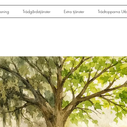
äsning
Trädgårdstjänster
Extra tjänster
Trädtopparna Utbi