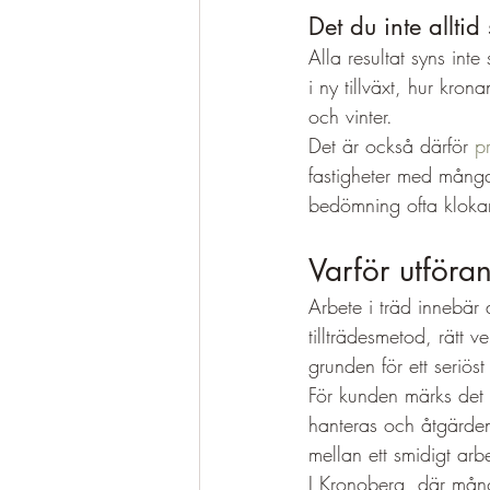
Det du inte alltid 
Alla resultat syns inte
i ny tillväxt, hur kro
och vinter.
Det är också därför 
p
fastigheter med många
bedömning ofta klokare
Varför utföra
Arbete i träd innebär 
tillträdesmetod, rätt v
grunden för ett seriös
För kunden märks det i
hanteras och åtgärden
mellan ett smidigt arb
I Kronoberg, där mång