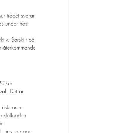
hur trädet svarar 
las under höst 
tiv. Särskilt på 
 är återkommande 
 Säker 
lval. Det är 
 riskzoner 
a skillnaden 
r.
ll hus, garage 