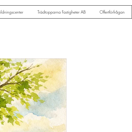
ldningscenter
Trädtopparna Fastigheter AB
Offertförfrågan