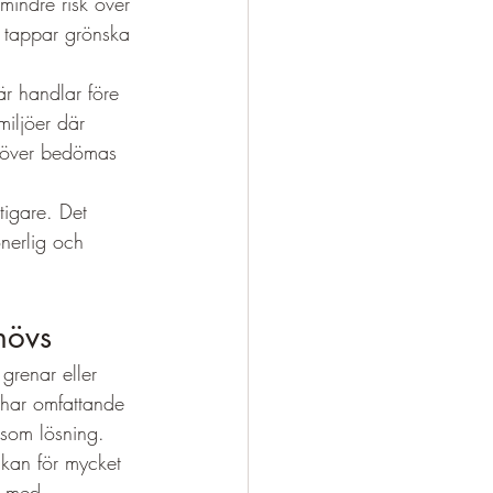
mindre risk över 
n tappar grönska 
är handlar före 
miljöer där 
ehöver bedömas 
tigare. Det 
onerlig och 
hövs
grenar eller 
 har omfattande 
 som lösning.
 kan för mycket 
g med 