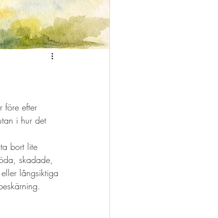
g
 före efter 
utan i hur det 
a bort lite 
 döda, skadade, 
eller långsiktiga 
beskärning.