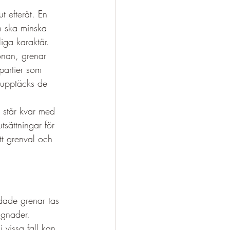
t efteråt. En 
en ska minska 
liga karaktär.
onan, grenar 
partier som 
l upptäcks de 
t står kvar med 
tsättningar för 
ätt grenval och 
dade grenar tas 
ggnader. 
 vissa fall kan 