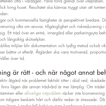
effekten ofta i vardagen. Färre torra grenar över uteplatsen, 
lick kring huset. Resultatet ska kännas tryggt utan att tomte
nödan.
ngar och kommersiella fastigheter är perspektivet bredare. D
nrensning ofta om ansvar, tillgänglighet och riskreducering i 
ig. Ett träd över en entré, innergård eller parkeringsyta b
och långsiktig skötselplan.
vpublika miljöer blir dokumentation och tydlig metod också vik
d ser bättre ut efteråt. Åtgärden ska vara motiverad, proporti
håller över tid.
ing är rätt - och när något annat be
ektiv åtgärd när problemet faktiskt sitter i död ved, skadade 
et finns lägen där annan trädvård är mer lämplig. Om trädet
 stammen eller 
allvarliga rotproblem
 räcker inte kronrensning
om tidigare beskärts hårt och därför redan är stressade. Då
rvärra läget. I andra fall behöver man kombinera kronrensnin