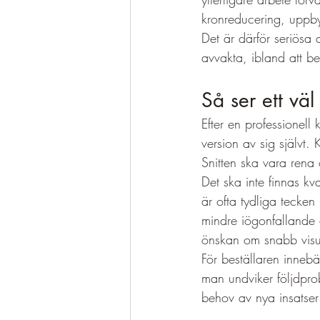
kronreducering, uppbyg
Det är därför seriösa a
avvakta, ibland att be
Så ser ett väl 
Efter en professionell 
version av sig självt.
Snitten ska vara rena
Det ska inte finnas kv
är ofta tydliga tecken 
mindre iögonfallande än
önskan om snabb visue
För beställaren innebä
man undviker följdprob
behov av nya insatser