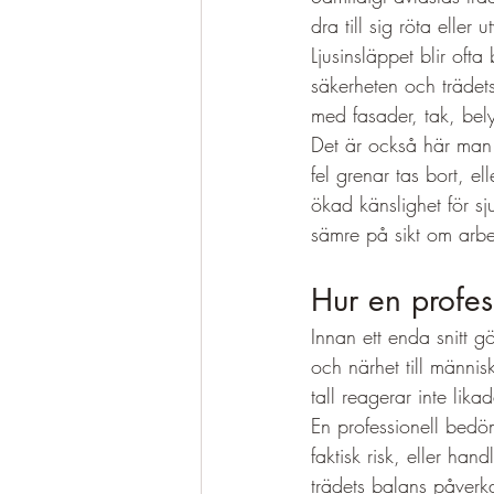
dra till sig röta eller
Ljusinsläppet blir ofta
säkerheten och trädets
med fasader, tak, bely
Det är också här man
fel grenar tas bort, el
ökad känslighet för sj
sämre på sikt om arbet
Hur en profes
Innan ett enda snitt gö
och närhet till männis
tall reagerar inte lik
En professionell bedöm
faktisk risk, eller ha
trädets balans påverk