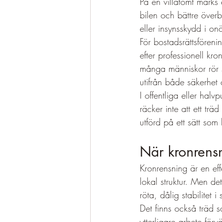
På en villatomt märks 
bilen och bättre överb
eller insynsskydd i o
För bostadsrättsföreni
efter professionell kro
många människor rör s
utifrån både säkerhet 
I offentliga eller hal
räcker inte att ett trä
utförd på ett sätt som 
När kronrensn
Kronrensning är en eff
lokal struktur. Men d
röta, dålig stabilitet i
Det finns också träd s
ytterligare arbete fö