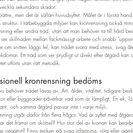
 utveckla sekundära skador.
 bättre, men det är sällan huvudsyftet. Målet är i första hand 
 struktur. I tätbebyggda miljöer kan kronrensning också mins
sning eller andra träd, utan att man behöver ta till hård be
 ser skillnaden mellan fackmässigt arbete och snabb "upps
ler om snitten läggs fel, kan trädet svara med stress, svag åte
ukdomar. Ett träd som ser prydligt ut direkt efter åtgärd kan 
et utförts utan rätt metodik.
sionell kronrensning bedöms
rs behöver trädet läsas av. Art, ålder, vitalitet, tidigare bes
kor eller byggnader påverkar vad som är lämpligt. En ek, lön
adant, och samma åtgärd passar inte i varje miljö.
ning utgår därför från flera frågor. Vad är syftet med åtgär
ndlar det främst om skötsel? Hur stor del av kronan kan bearbe
as negativt? Finns tecken på svag infästning, röta eller gam