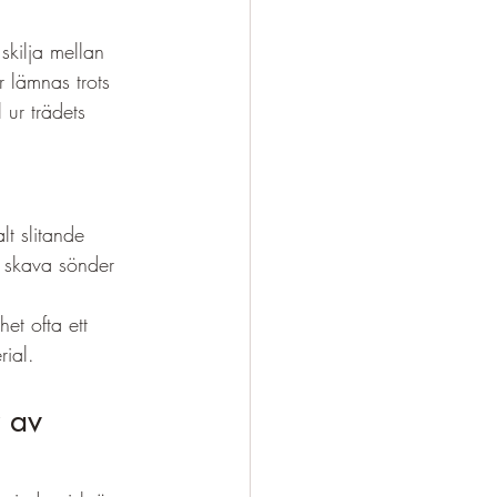
skilja mellan 
 lämnas trots 
l ur trädets 
t slitande 
t skava sönder 
et ofta ett 
rial.
 av 