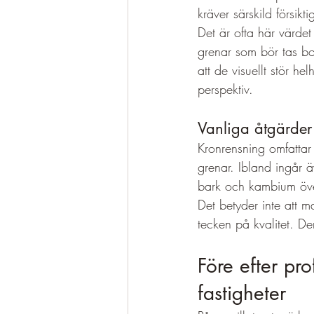
kräver särskild försikti
Det är ofta här värdet
grenar som bör tas bo
att de visuellt stör hel
perspektiv.
Vanliga åtgärder
Kronrensning omfattar
grenar. Ibland ingår ä
bark och kambium öve
Det betyder inte att m
tecken på kvalitet. De
Före efter pro
fastigheter