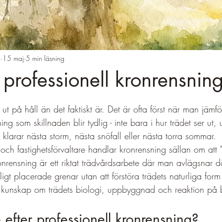
m
15 maj
5 min läsning
r professionell kronrensnin
5 stjärnor.
e ut på håll än det faktiskt är. Det är ofta först när man jämför
ing som skillnaden blir tydlig - inte bara i hur trädet ser ut, 
 klarar nästa storm, nästa snöfall eller nästa torra sommar.
och fastighetsförvaltare handlar kronrensning sällan om att "t
ronrensning är ett riktat trädvårdsarbete där man avlägsnar
gt placerade grenar utan att förstöra trädets naturliga form 
r kunskap om trädets biologi, uppbyggnad och reaktion på 
 efter professionell kronrensning?