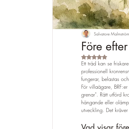
Salvatore Malmströ
Före efte
Betygsatt till NaN av 
Ett träd kan se friskar
professionell kronrensn
fungerar, belastas och
För villaägare, BRF:er 
grenar". Rätt utförd k
hängande eller olämpli
utveckling. Det kräve
Vad visar före