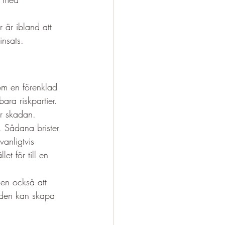
r är ibland att 
insats.
som en förenklad 
ara riskpartier. 
er skadan.
. Sådana brister 
vanligtvis 
et för till en 
men också att 
m den kan skapa 