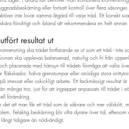
gnadsbeskärning eller fortsatt kontroll över flera säsonger.
ktörer inte lovar samma åtgärd till varje träd. Ett korrekt sva
skära försiktigt och ibland att rekommendera en helt annan 
utfört resultat ut
kronrensning ska trädet fortfarande se ut som ett träd - inte 
 Kronan ska upplevas balanserad, naturlig och fri från uppenb
 och placerade med hänsyn till trädets förmåga att valla öv
ar fläkskador, halva grenstumpar eller onödiga stora snittytor
på stressat eller oskickligt arbete. Ett fackmässigt resultat är 
 många tror, just för att ingreppet anpassats till trädet i ställ
ll förändring.
r det att man får ett träd som är säkrare och mer välskött, 
lem. Felaktig beskärning blir ofta dyrare över tid, efterso
 långt tidigare än nödvändigt.