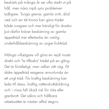
beskärts på många år ser ofta starkt ut på 
håll, men nära inpå syns problemen 
tydligare. Tunga grenar, gamla snitt, död 
ved och en tät krona kan göra trädet 
både svagare och mer känsligt för skador. 
Just därför kräver beskärning av gamla 
äppelträd mer eftertanke än vanlig 
underhållsbeskärning av yngre fruktträd.
Många villaägare vill göra en rejäl insats 
direkt och "ta tillbaka" trädet på en gång. 
Det är förståeligt, men sällan rätt väg. Ett 
äldre äppelträd reagerar annorlunda än 
ett ungt träd. För kraftig beskärning kan 
leda till stress, kraftig vattenskottsbildning 
och i vissa fall ökad risk för röta eller 
grenbrott. Det säkra och hållbara 
arbetssättet är nästan alltid stegvis.