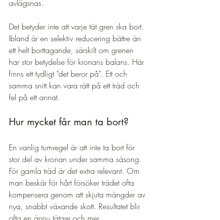
avlägsnas.
Det betyder inte att varje tät gren ska bort. 
Ibland är en selektiv reducering bättre än 
ett helt borttagande, särskilt om grenen 
har stor betydelse för kronans balans. Här 
finns ett tydligt "det beror på". Ett och 
samma snitt kan vara rätt på ett träd och 
fel på ett annat.
Hur mycket får man ta bort?
En vanlig tumregel är att inte ta bort för 
stor del av kronan under samma säsong. 
För gamla träd är det extra relevant. Om 
man beskär för hårt försöker trädet ofta 
kompensera genom att skjuta mängder av 
nya, snabbt växande skott. Resultatet blir 
ofta en ännu tätare och mer 