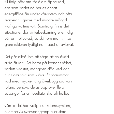
till tidig höst bra för äldre äppelträd, 
eftersom trädet då har ett annat 
energiflöde än under vårvintern och ofta 
reagerar lugnare med mindre mängd 
kraftiga vattenskott. Samtidigt finns det 
situationer där vinterbeskärning eller tidig 
vår är motiverad, särskilt om man vill se 
grenstrukturen tydligt när trädet är avlövat.
Det går alltså inte att säga att en årstid 
alltid är rätt. Det beror på kronans täthet, 
trädets vitalitet, mängden död ved och 
hur stora snitt som krävs. Ett försummat 
träd med mycket tung överbyggnad kan 
ibland behöva delas upp över flera 
säsonger för att resultatet ska bli hållbart.
Om trädet har tydliga sjukdomssymtom, 
exempelvis svampangrepp eller stora 