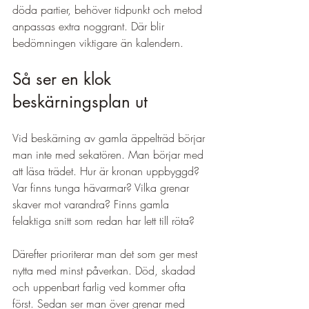
döda partier, behöver tidpunkt och metod 
anpassas extra noggrant. Där blir 
bedömningen viktigare än kalendern.
Så ser en klok 
beskärningsplan ut
Vid beskärning av gamla äppelträd börjar 
man inte med sekatören. Man börjar med 
att läsa trädet. Hur är kronan uppbyggd? 
Var finns tunga hävarmar? Vilka grenar 
skaver mot varandra? Finns gamla 
felaktiga snitt som redan har lett till röta?
Därefter prioriterar man det som ger mest 
nytta med minst påverkan. Död, skadad 
och uppenbart farlig ved kommer ofta 
först. Sedan ser man över grenar med 