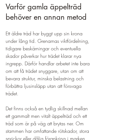
Varför gamla äppelträd 
behöver en annan metod
Ett äldre träd har byggt upp sin krona 
under lång tid. Grenarnas viktfördelning, 
tidigare beskärningar och eventuella 
skador påverkar hur trädet klarar nya 
ingrepp. Därför handlar arbetet inte bara 
om att få trädet snyggare, utan om att 
bevara struktur, minska belastning och 
förbättra ljusinsläpp utan att försvaga 
trädet.
Det finns också en tydlig skillnad mellan 
ett gammalt men vitalt äppelträd och ett 
träd som är på väg att brytas ner. Om 
stammen har omfattande rötskador, stora 
sprickor eller dålig förankring i marken 