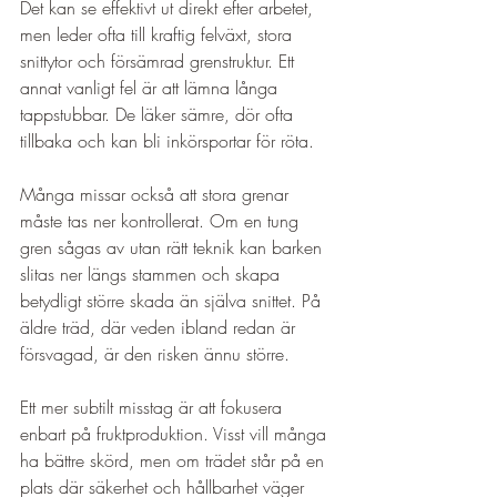
Det kan se effektivt ut direkt efter arbetet, 
men leder ofta till kraftig felväxt, stora 
snittytor och försämrad grenstruktur. Ett 
annat vanligt fel är att lämna långa 
tappstubbar. De läker sämre, dör ofta 
tillbaka och kan bli inkörsportar för röta.
Många missar också att stora grenar 
måste tas ner kontrollerat. Om en tung 
gren sågas av utan rätt teknik kan barken 
slitas ner längs stammen och skapa 
betydligt större skada än själva snittet. På 
äldre träd, där veden ibland redan är 
försvagad, är den risken ännu större.
Ett mer subtilt misstag är att fokusera 
enbart på fruktproduktion. Visst vill många 
ha bättre skörd, men om trädet står på en 
plats där säkerhet och hållbarhet väger 