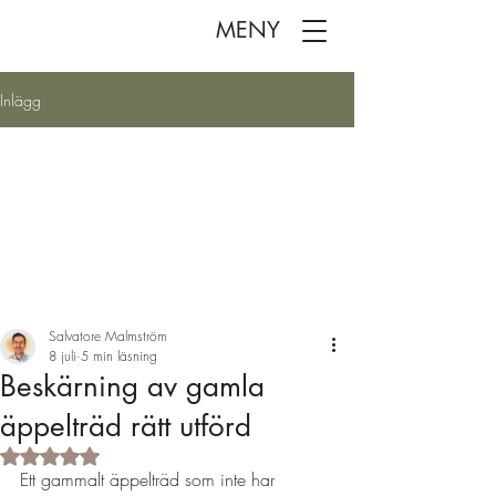
MENY
Inlägg
Salvatore Malmström
8 juli
5 min läsning
Beskärning av gamla
äppelträd rätt utförd
Betygsatt till NaN av 5 stjärnor.
Ett gammalt äppelträd som inte har 